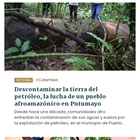
Colombia
HISTORIAS
Descontaminar la tierra del
petróleo, la lucha de un pueblo
afroamazónico en Putumayo
Desde hace una década, comunidades afro
enfrentan la contaminación de sus aguas y suelos por
la explotación de petróleo, en el municipio de Puerto
Guzmán (Putumayo). En 2019, diez familias, de las
veredas La Patria y San Pedro, decidieron dejar la
minería de oro para reforestar un bosque y vivir de