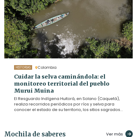
reparación que enfrentan los territorios
afrodescendientes e indígenas.
Colombia
HISTORIAS
Cuidar la selva caminándola: el
monitoreo territorial del pueblo
Murui Muina
El Resguardo Indígena Huitorá, en Solano (Caquetá),
realiza recorridos periódicos por ríos y selva para
conocer el estado de su territorio, los sitios sagrados
y la vida que lo habita. Caminarlo es parte de su
forma de cuidado y de gobierno propio frente a la
deforestación y otras amenazas. Agenda Propia
acompañó uno de estos trayectos por el río Orotuya.
Mochila de saberes
Ver más