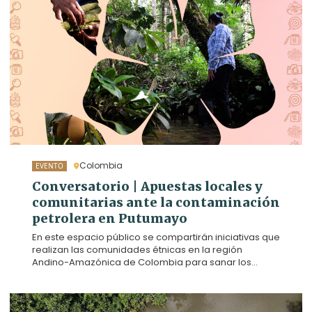
frutales amazónicos, pero ese sueño se ve
amenazado por la presencia de hidrocarburos en
una de las quebradas vitales para el proyecto
productivo. Hoy exigen que el Estado y la empresa
petrolera descontaminen sus tierras.
Colombia
EVENTO
Conversatorio | Apuestas locales y
comunitarias ante la contaminación
petrolera en Putumayo
En este espacio público se compartirán iniciativas que
realizan las comunidades étnicas en la región
Andino-Amazónica de Colombia para sanar los
daños que dejan los impactos petroleros. Además, se
promoverá un diálogo intercultural para la búsqueda
de soluciones a los retos en acceso a la justicia y