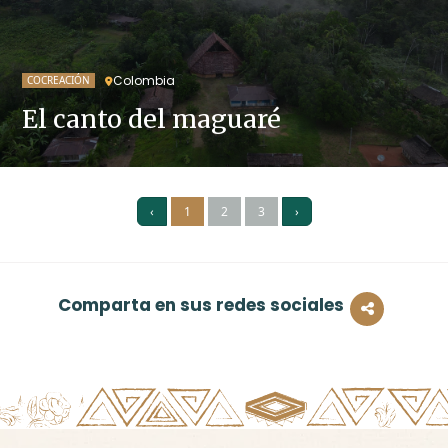
Colombia
COCREACIÓN
El canto del maguaré
‹
1
2
3
›
Comparta en sus redes sociales