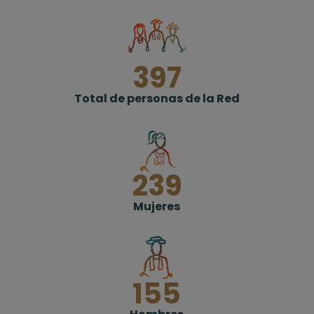
397
Total de personas de la Red
239
Mujeres
155