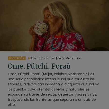
Brasil | Colombia | Perú | Venezuela
COCREACIÓN
Ome, Pütchi, Poraû
Ome, Pütchi, Poraû (Mujer, Palabra, Resistencia) es
una serie periodística intercultural que muestra los
saberes, la diversidad indígena y la riqueza cultural de
los pueblos cuyos territorios vivos y naturales se
expanden a través de selvas, desiertos, mares y ríos,
traspasando las fronteras que separan a un país de
otro.