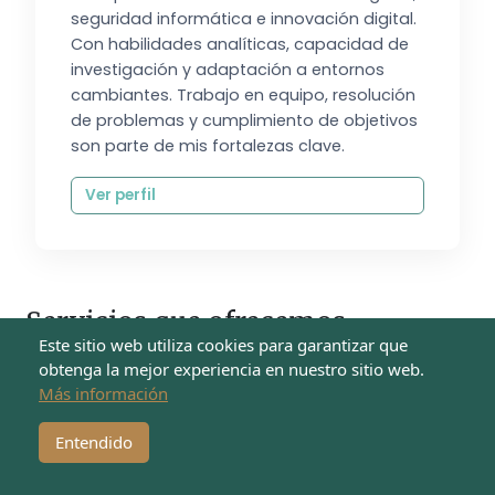
seguridad informática e innovación digital.
Con habilidades analíticas, capacidad de
investigación y adaptación a entornos
cambiantes. Trabajo en equipo, resolución
de problemas y cumplimiento de objetivos
son parte de mis fortalezas clave.
Ver perfil
Servicios que ofrecemos
Este sitio web utiliza cookies para garantizar que
obtenga la mejor experiencia en nuestro sitio web.
En AGENDA PROPIA compartimos nuestros
Más información
aprendizajes a través de espacios formativos,
asesorías especializadas y herramientas para
Entendido
fortalecer el periodismo intercultural: