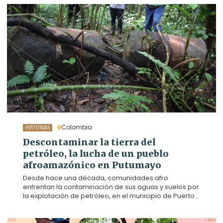
Colombia
HISTORIAS
Descontaminar la tierra del
petróleo, la lucha de un pueblo
afroamazónico en Putumayo
Desde hace una década, comunidades afro
enfrentan la contaminación de sus aguas y suelos por
la explotación de petróleo, en el municipio de Puerto
Guzmán (Putumayo). En 2019, diez familias, de las
veredas La Patria y San Pedro, decidieron dejar la
minería de oro para reforestar un bosque y vivir de