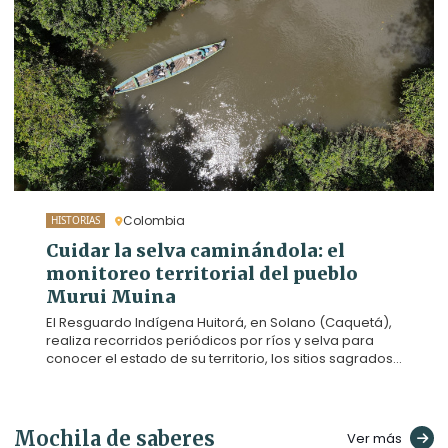
reparación que enfrentan los territorios
afrodescendientes e indígenas.
Colombia
HISTORIAS
Cuidar la selva caminándola: el
monitoreo territorial del pueblo
Murui Muina
El Resguardo Indígena Huitorá, en Solano (Caquetá),
realiza recorridos periódicos por ríos y selva para
conocer el estado de su territorio, los sitios sagrados
y la vida que lo habita. Caminarlo es parte de su
forma de cuidado y de gobierno propio frente a la
deforestación y otras amenazas. Agenda Propia
acompañó uno de estos trayectos por el río Orotuya.
Mochila de saberes
Ver más