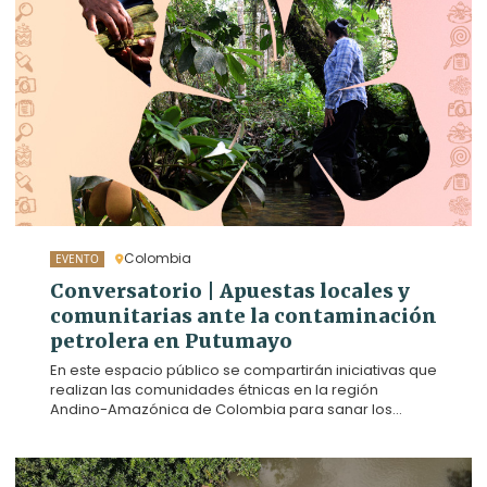
frutales amazónicos, pero ese sueño se ve
amenazado por la presencia de hidrocarburos en
una de las quebradas vitales para el proyecto
productivo. Hoy exigen que el Estado y la empresa
petrolera descontaminen sus tierras.
Colombia
EVENTO
Conversatorio | Apuestas locales y
comunitarias ante la contaminación
petrolera en Putumayo
En este espacio público se compartirán iniciativas que
realizan las comunidades étnicas en la región
Andino-Amazónica de Colombia para sanar los
daños que dejan los impactos petroleros. Además, se
promoverá un diálogo intercultural para la búsqueda
de soluciones a los retos en acceso a la justicia y