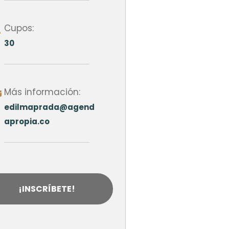
Cupos:
30
Más información:
edilmaprada@agend
apropia.co
¡INSCRÍBETE!