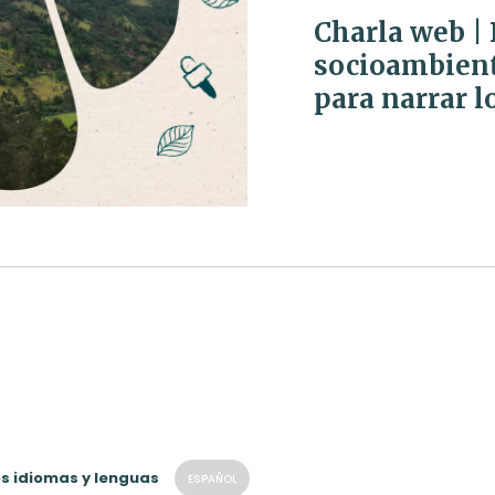
Charla web |
socioambient
para narrar lo
os idiomas y lenguas
ESPAÑOL