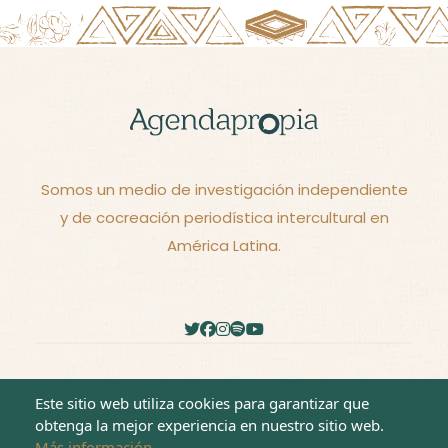
Somos un medio de investigación independiente
y de cocreación periodística intercultural en
América Latina.
2026 - © Derechos reservados -
Términos y
Este sitio web utiliza cookies para garantizar que
Condiciones
obtenga la mejor experiencia en nuestro sitio web.
Más información