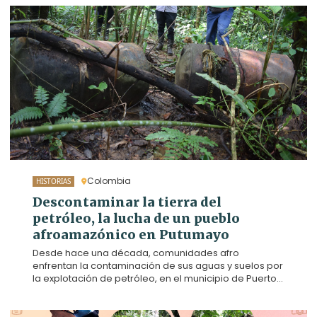
Colombia
HISTORIAS
Descontaminar la tierra del
petróleo, la lucha de un pueblo
afroamazónico en Putumayo
Desde hace una década, comunidades afro
enfrentan la contaminación de sus aguas y suelos por
la explotación de petróleo, en el municipio de Puerto
Guzmán (Putumayo). En 2019, diez familias, de las
veredas La Patria y San Pedro, decidieron dejar la
minería de oro para reforestar un bosque y vivir de