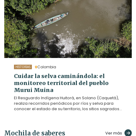
reparación que enfrentan los territorios
afrodescendientes e indígenas.
Colombia
HISTORIAS
Cuidar la selva caminándola: el
monitoreo territorial del pueblo
Murui Muina
El Resguardo Indígena Huitorá, en Solano (Caquetá),
realiza recorridos periódicos por ríos y selva para
conocer el estado de su territorio, los sitios sagrados
y la vida que lo habita. Caminarlo es parte de su
forma de cuidado y de gobierno propio frente a la
deforestación y otras amenazas. Agenda Propia
acompañó uno de estos trayectos por el río Orotuya.
Mochila de saberes
Ver más