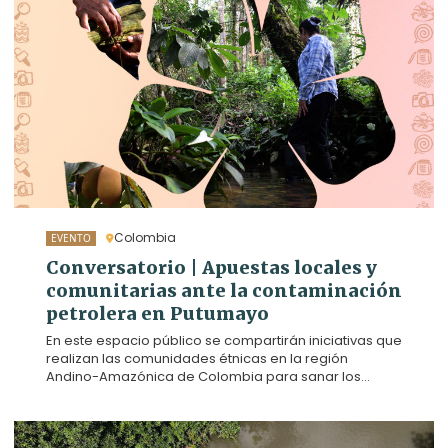
frutales amazónicos, pero ese sueño se ve
amenazado por la presencia de hidrocarburos en
una de las quebradas vitales para el proyecto
productivo. Hoy exigen que el Estado y la empresa
petrolera descontaminen sus tierras.
Colombia
EVENTO
Conversatorio | Apuestas locales y
comunitarias ante la contaminación
petrolera en Putumayo
En este espacio público se compartirán iniciativas que
realizan las comunidades étnicas en la región
Andino-Amazónica de Colombia para sanar los
daños que dejan los impactos petroleros. Además, se
promoverá un diálogo intercultural para la búsqueda
de soluciones a los retos en acceso a la justicia y