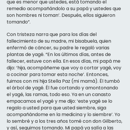
que es menor que ustedes, está tomando el
remedio acompañándolo a su papá y ustedes que
son hombres ni toman’. Después, ellos siguieron
tomando”.
Con tristeza narra que para los días del
fallecimiento de su madre, mi bisabuela, quien
enfermó de cáncer, su padre le regaló varias
plantas de yagé. “En los últimos días, antes de
fallecer, estuve con ella. En esos días, mi papá me
dijo: ‘hija, acompáñeme que voy a cortar yagé, voy
a cocinar para tomar esta noche’. Entonces,
fuimos con mi hija Stella Paz (mi mamá). Él tumbó
el árbol de yagé. Él fue cortando y amontonando
el yagé, las ramas, todo eso. Ya en un canasto
empacamos el yagé y me dijo: ‘este yagé se lo
regalo a usted para que usted siembre, siga
acompañándome en la medicina y lo siembre’. Yo
lo sembré y a los tres años tomé con don Gilberto,
y así, seguimos tomando. Mi papá ya salía a las