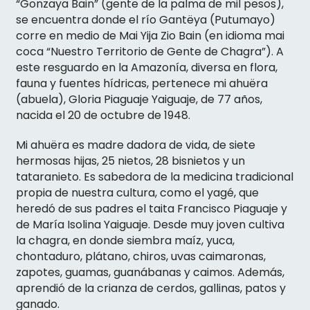
“Gonzaya Bain” (gente de la palma de mil pesos),
se encuentra donde el río Gantëya (Putumayo)
corre en medio de Mai Yija Zio Bain (en idioma mai
coca “Nuestro Territorio de Gente de Chagra”). A
este resguardo en la Amazonía, diversa en flora,
fauna y fuentes hídricas, pertenece mi ahuëra
(abuela), Gloria Piaguaje Yaiguaje, de 77 años,
nacida el 20 de octubre de 1948.
Mi ahuëra es madre dadora de vida, de siete
hermosas hijas, 25 nietos, 28 bisnietos y un
tataranieto. Es sabedora de la medicina tradicional
propia de nuestra cultura, como el yagé, que
heredó de sus padres el taita Francisco Piaguaje y
de María Isolina Yaiguaje. Desde muy joven cultiva
la chagra, en donde siembra maíz, yuca,
chontaduro, plátano, chiros, uvas caimaronas,
zapotes, guamas, guanábanas y caimos. Además,
aprendió de la crianza de cerdos, gallinas, patos y
ganado.