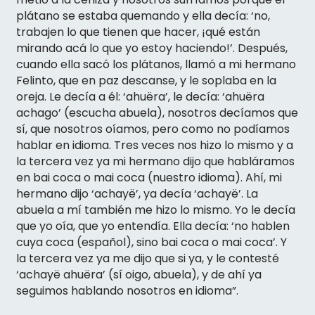
plátano se estaba quemando y ella decía: ‘no,
trabajen lo que tienen que hacer, ¡qué están
mirando acá lo que yo estoy haciendo!’. Después,
cuando ella sacó los plátanos, llamó a mi hermano
Felinto, que en paz descanse, y le soplaba en la
oreja. Le decía a él: ‘ahuëra’, le decía: ‘ahuëra
achago’ (escucha abuela), nosotros decíamos que
sí, que nosotros oíamos, pero como no podíamos
hablar en idioma. Tres veces nos hizo lo mismo y a
la tercera vez ya mi hermano dijo que habláramos
en bai coca o mai coca (nuestro idioma). Ahí, mi
hermano dijo ‘achayë’, ya decía ‘achayë’. La
abuela a mí también me hizo lo mismo. Yo le decía
que yo oía, que yo entendía. Ella decía: ‘no hablen
cuya coca (español), sino bai coca o mai coca’. Y
la tercera vez ya me dijo que si ya, y le contesté
‘achayë ahuëra’ (sí oigo, abuela), y de ahí ya
seguimos hablando nosotros en idioma”.