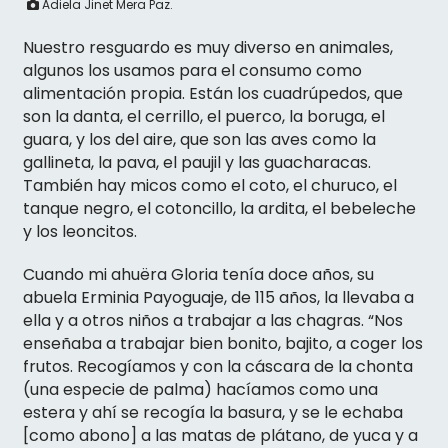
Adiela Jinet Mera Paz.
Nuestro resguardo es muy diverso en animales,
algunos los usamos para el consumo como
alimentación propia. Están los cuadrúpedos, que
son la danta, el cerrillo, el puerco, la boruga, el
guara, y los del aire, que son las aves como la
gallineta, la pava, el paujil y las guacharacas.
También hay micos como el coto, el churuco, el
tanque negro, el cotoncillo, la ardita, el bebeleche
y los leoncitos.
Cuando mi ahuëra Gloria tenía doce años, su
abuela Erminia Payoguaje, de 115 años, la llevaba a
ella y a otros niños a trabajar a las chagras. “Nos
enseñaba a trabajar bien bonito, bajito, a coger los
frutos. Recogíamos y con la cáscara de la chonta
(una especie de palma) hacíamos como una
estera y ahí se recogía la basura, y se le echaba
[como abono] a las matas de plátano, de yuca y a