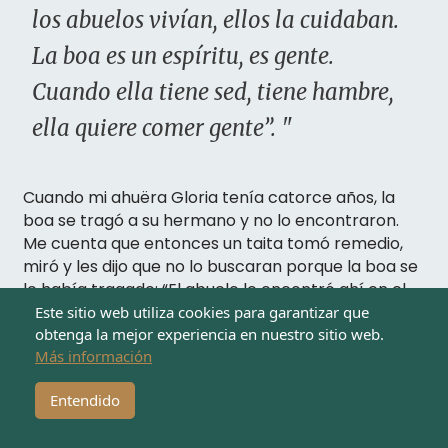
los abuelos vivían, ellos la cuidaban.
La boa es un espíritu, es gente.
Cuando ella tiene sed, tiene hambre,
ella quiere comer gente”. "
Cuando mi ahuëra Gloria tenía catorce años, la
boa se tragó a su hermano y no lo encontraron.
Me cuenta que entonces un taita tomó remedio,
miró y les dijo que no lo buscaran porque la boa se
lo había tragado: “El abuelo lo encontró ahí en el
remolino, a mi hermanito, y lo llevó a la casa, a la
Este sitio web utiliza cookies para garantizar que
obtenga la mejor experiencia en nuestro sitio web.
casa de él, al puerto. Dijo que iba a traer la pala y
Más información
una yaripita (guadua esterilla) para envolverlo,
para enterrarlo. Cuando el abuelo llegó otra vez,
Entendido
ya no estaba, y cuando fue a mirar otra vez, ahí lo
encontró de nuevo. Ahí lo llevó y otra vez dijo que