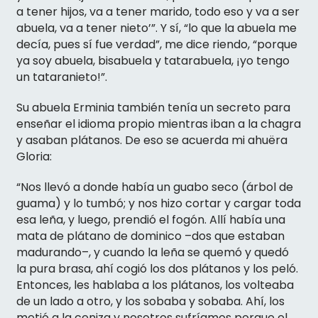
a tener hijos, va a tener marido, todo eso y va a ser
abuela, va a tener nieto’”. Y sí, “lo que la abuela me
decía, pues sí fue verdad”, me dice riendo, “porque
ya soy abuela, bisabuela y tatarabuela, ¡yo tengo
un tataranieto!”.
Su abuela Erminia también tenía un secreto para
enseñar el idioma propio mientras iban a la chagra
y asaban plátanos. De eso se acuerda mi ahuëra
Gloria:
“Nos llevó a donde había un guabo seco (árbol de
guama) y lo tumbó; y nos hizo cortar y cargar toda
esa leña, y luego, prendió el fogón. Allí había una
mata de plátano de dominico –dos que estaban
madurando–, y cuando la leña se quemó y quedó
la pura brasa, ahí cogió los dos plátanos y los peló.
Entonces, les hablaba a los plátanos, los volteaba
de un lado a otro, y los sobaba y sobaba. Ahí, los
metió a la ceniza y nosotros sufríamos porque el