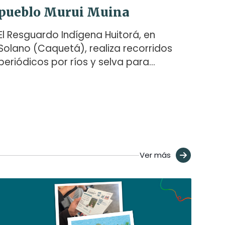
pueblo Murui Muina
El Resguardo Indígena Huitorá, en
Solano (Caquetá), realiza recorridos
periódicos por ríos y selva para
conocer el estado de su territorio, los
sitios sagrados y la vida que lo habita.
Caminarlo es parte de su forma de
cuidado y de gobierno propio frente a
la deforestación y otras amenazas.
Agenda Propia acompañó uno de
Ver más
estos trayectos por el río Orotuya.