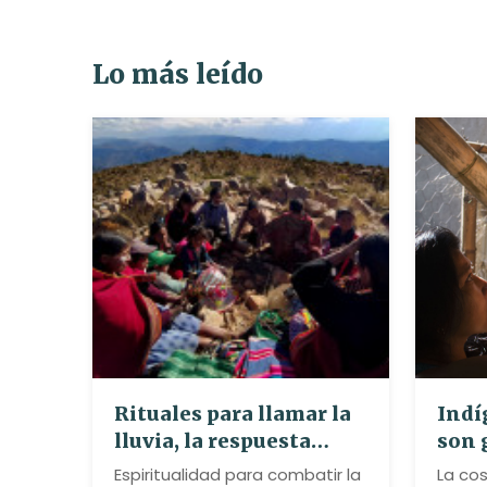
Lo más leído
Rituales para llamar la
Indí
lluvia, la respuesta
son 
espiritual de los
abej
Espiritualidad para combatir la
La cos