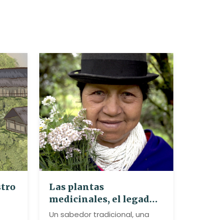
stro
Las plantas
medicinales, el legado
del pueblo Misak
Un sabedor tradicional, una