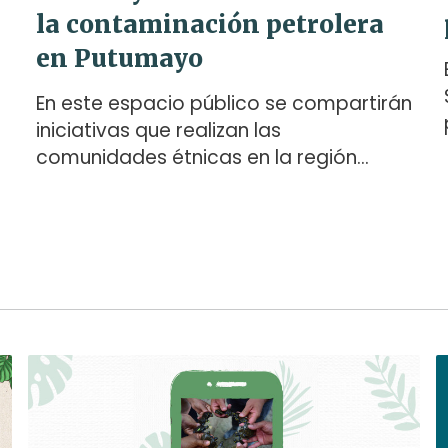
la contaminación petrolera
en Putumayo
s
En este espacio público se compartirán
s
iniciativas que realizan las
comunidades étnicas en la región
Andino-Amazónica de Colombia para
sanar los daños que dejan los
impactos petroleros. Además, se
promoverá un diálogo intercultural
para la búsqueda de soluciones a los
retos en acceso a la justicia y
reparación que enfrentan los territorios
afrodescendientes e indígenas.