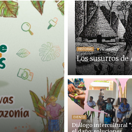
Venezuela
HISTORIAS
Los susurros de
EVENTO
Diálogo intercultural 
el daño: soluciones