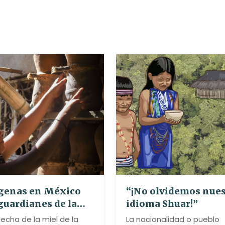
genas en México
“¡No olvidemos nue
guardianes de la
idioma Shuar!”
a nativa
echa de la miel de la
La nacionalidad o pueblo