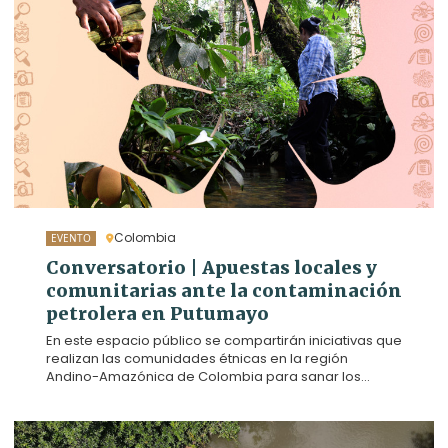
frutales amazónicos, pero ese sueño se ve
amenazado por la presencia de hidrocarburos en
una de las quebradas vitales para el proyecto
productivo. Hoy exigen que el Estado y la empresa
petrolera descontaminen sus tierras.
Colombia
EVENTO
Conversatorio | Apuestas locales y
comunitarias ante la contaminación
petrolera en Putumayo
En este espacio público se compartirán iniciativas que
realizan las comunidades étnicas en la región
Andino-Amazónica de Colombia para sanar los
daños que dejan los impactos petroleros. Además, se
promoverá un diálogo intercultural para la búsqueda
de soluciones a los retos en acceso a la justicia y