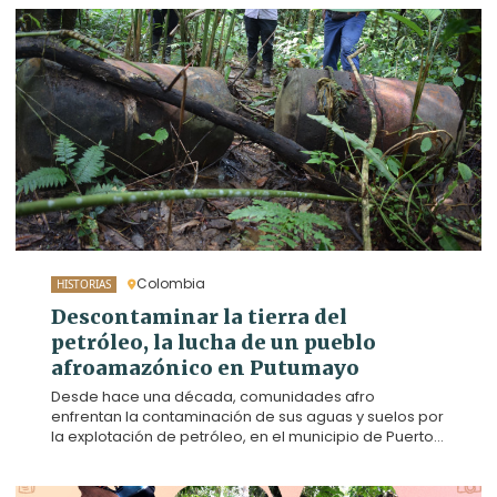
Colombia
HISTORIAS
Descontaminar la tierra del
petróleo, la lucha de un pueblo
afroamazónico en Putumayo
Desde hace una década, comunidades afro
enfrentan la contaminación de sus aguas y suelos por
la explotación de petróleo, en el municipio de Puerto
Guzmán (Putumayo). En 2019, diez familias, de las
veredas La Patria y San Pedro, decidieron dejar la
minería de oro para reforestar un bosque y vivir de