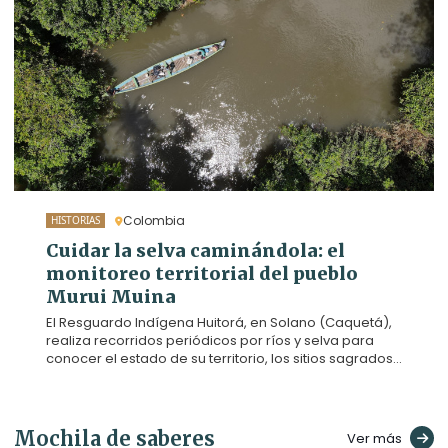
reparación que enfrentan los territorios
afrodescendientes e indígenas.
Colombia
HISTORIAS
Cuidar la selva caminándola: el
monitoreo territorial del pueblo
Murui Muina
El Resguardo Indígena Huitorá, en Solano (Caquetá),
realiza recorridos periódicos por ríos y selva para
conocer el estado de su territorio, los sitios sagrados
y la vida que lo habita. Caminarlo es parte de su
forma de cuidado y de gobierno propio frente a la
deforestación y otras amenazas. Agenda Propia
acompañó uno de estos trayectos por el río Orotuya.
Mochila de saberes
Ver más