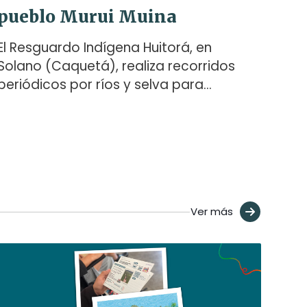
pueblo Murui Muina
El Resguardo Indígena Huitorá, en
Solano (Caquetá), realiza recorridos
periódicos por ríos y selva para
conocer el estado de su territorio, los
sitios sagrados y la vida que lo habita.
Caminarlo es parte de su forma de
cuidado y de gobierno propio frente a
la deforestación y otras amenazas.
Agenda Propia acompañó uno de
Ver más
estos trayectos por el río Orotuya.