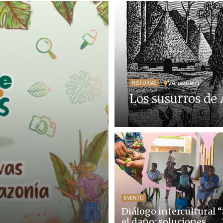
Venezuela
HISTORIAS
Los susurros de
EVENTO
Diálogo intercultural 
el daño: soluciones