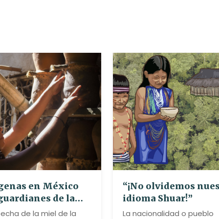
genas en México
“¡No olvidemos nue
guardianes de la
idioma Shuar!”
a nativa
echa de la miel de la
La nacionalidad o pueblo