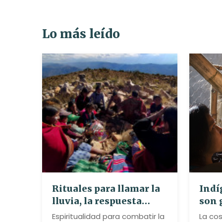
Lo más leído
Rituales para llamar la
Indí
lluvia, la respuesta
son 
espiritual de los
abej
Espiritualidad para combatir la
La cos