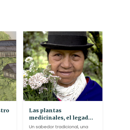
stro
Las plantas
medicinales, el legado
del pueblo Misak
Un sabedor tradicional, una