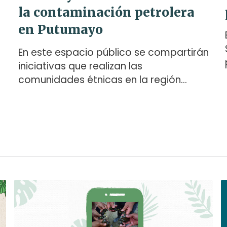
la contaminación petrolera
en Putumayo
s
En este espacio público se compartirán
s
iniciativas que realizan las
comunidades étnicas en la región
Andino-Amazónica de Colombia para
sanar los daños que dejan los
impactos petroleros. Además, se
promoverá un diálogo intercultural
para la búsqueda de soluciones a los
retos en acceso a la justicia y
reparación que enfrentan los territorios
afrodescendientes e indígenas.