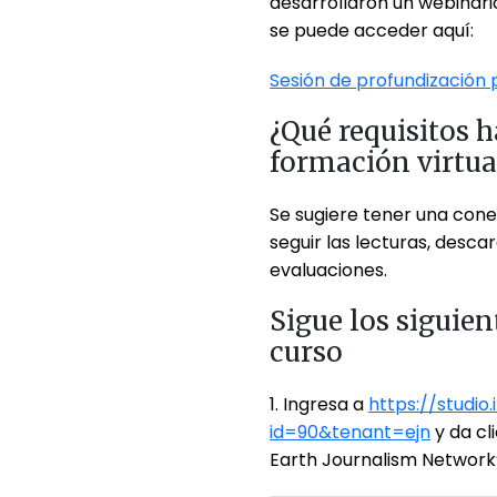
desarrollaron un webinario
se puede acceder aquí:
Sesión de profundización p
¿Qué requisitos h
formación virtua
Se sugiere tener una cone
seguir las lecturas, desca
evaluaciones.
Sigue los siguien
curso
1. Ingresa a
https://studio
id=90&tenant=ejn
y da cl
Earth Journalism Network”