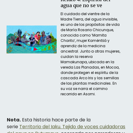
agua que no se ve
El cuidado del vientre de la
Madre Tierra, del agua invisible,
es uno de los propósitos de vida
de María Rosario Chicunque,
conocida como ‘Mamita
Charito’, mujer Kamëntšá y
aprendiz de la medicina
ancestral. Junto a otras mujeres,
cuidan la reserva
Mamakunapa, ubicada en la
vereda Las Planadas, en Mocoa,
donde protegen el espíritu de la
cascada Arco Iris y las semillas
de las plantas medicinales. En
su voz se narra el camino
recorrido en Asomi.
Nota.
Esta historia hace parte de la
serie
Territorio del Iaku. Tejido de voces cuidadoras