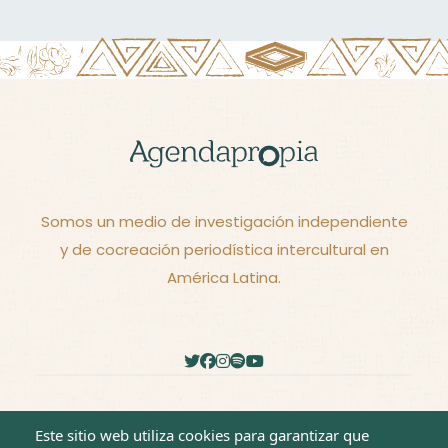
Somos un medio de investigación independiente
y de cocreación periodística intercultural en
América Latina.
2026 - © Derechos reservados -
Términos y
Este sitio web utiliza cookies para garantizar que