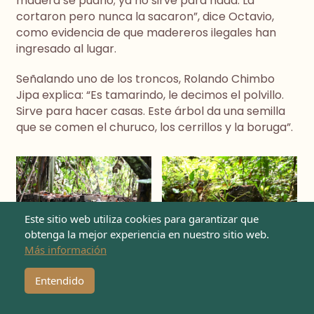
madera se pudrió; ya no sirve para nada. La
cortaron pero nunca la sacaron”, dice Octavio,
como evidencia de que madereros ilegales han
ingresado al lugar.
Señalando uno de los troncos, Rolando Chimbo
Jipa explica: “Es tamarindo, le decimos el polvillo.
Sirve para hacer casas. Este árbol da una semilla
que se comen el churuco, los cerrillos y la boruga”.
Este sitio web utiliza cookies para garantizar que
obtenga la mejor experiencia en nuestro sitio web.
Más información
Entendido