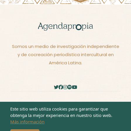
Somos un medio de investigación independiente
y de cocreación periodística intercultural en
América Latina.
2026 - © Derechos reservados -
Términos y
Este sitio web utiliza cookies para garantizar que
Condiciones
obtenga la mejor experiencia en nuestro sitio web.
Más información