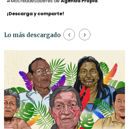
#MochiladeSaberes de
Agenda Propia
.
¡Descarga y comparte!
‹
›
Lo más descargado