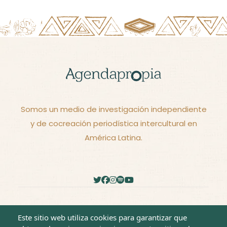
Somos un medio de investigación independiente
y de cocreación periodística intercultural en
América Latina.
2026 - © Derechos reservados -
Términos y
Este sitio web utiliza cookies para garantizar que
Condiciones