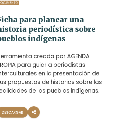
DOCUMENTO
DOCUMEN
Ficha para planear una
Guía
historia periodística sobre
repo
pueblos indígenas
hist
indí
Herramienta creada por AGENDA
ROPIA para guiar a periodistas
Como 
nterculturales en la presentación de
llama
us propuestas de historias sobre las
más a
ealidades de los pueblos indígenas.
niñas
infor
nuestr
DESCARGAR
condic
región