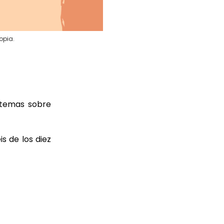
opia.
e temas sobre
s de los diez