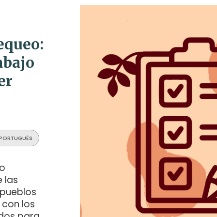
equeo:
abajo
er
PORTUGUÉS
jo
 las
 pueblos
 con los
idos para