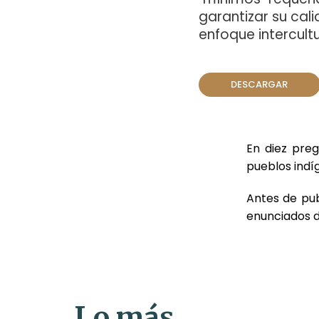
garantizar su cali
enfoque intercultu
DESCARGAR
En diez preg
pueblos indí
Antes de pub
enunciados d
Lo más