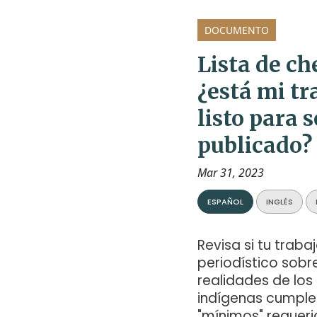
DOCUMENTO
Lista de ch
¿está mi tr
listo para s
publicado?
Mar 31, 2023
ESPAÑOL
INGLÉS
Revisa si tu traba
periodístico sobre
realidades de los
indígenas cumple
"mínimos" requer