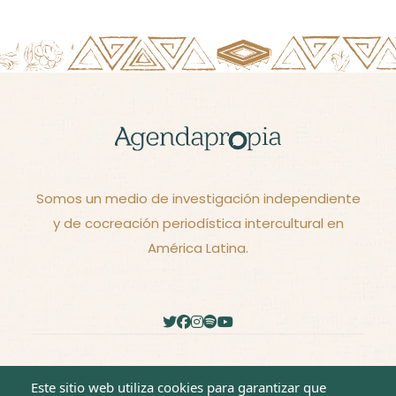
Somos un medio de investigación independiente
y de cocreación periodística intercultural en
América Latina.
2026 - © Derechos reservados -
Términos y
Este sitio web utiliza cookies para garantizar que