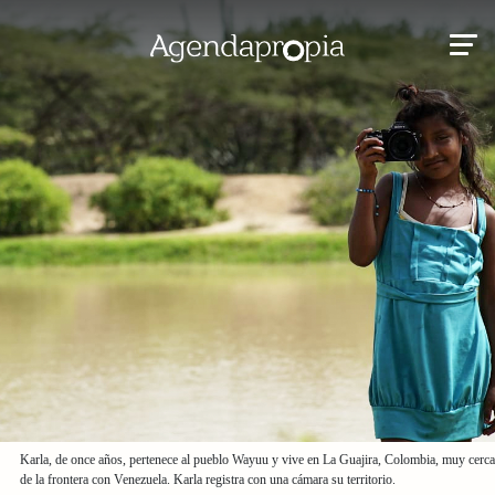
Karla, de once años, pertenece al pueblo Wayuu y vive en La Guajira, Colombia, muy cerca
de la frontera con Venezuela. Karla registra con una cámara su territorio.