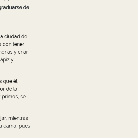
 graduarse de
la ciudad de
a con tener
orias y criar
lápiz y
 que él,
or de la
y primos, se
ar, mientras
su cama, pues