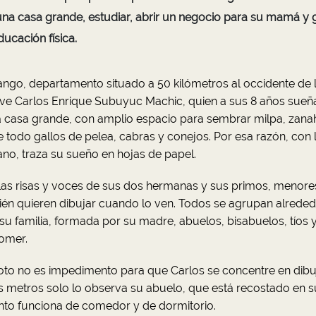
una casa grande, estudiar, abrir un negocio para su mamá y
ucación física.
ngo, departamento situado a 50 kilómetros al occidente de 
ve Carlos Enrique Subuyuc Machic, quien a sus 8 años sueñ
a casa grande, con amplio espacio para sembrar milpa, zanah
e todo gallos de pelea, cabras y conejos. Por esa razón, con 
no, traza su sueño en hojas de papel.
as risas y voces de sus dos hermanas y sus primos, menores
én quieren dibujar cuando lo ven. Todos se agrupan alreded
u familia, formada por su madre, abuelos, bisabuelos, tíos 
comer.
oto no es impedimento para que Carlos se concentre en dibuj
 metros solo lo observa su abuelo, que está recostado en 
nto funciona de comedor y de dormitorio.