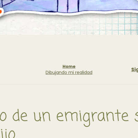
Home
Si
Dibujando mi realidad
o de un emigrante s
ijo