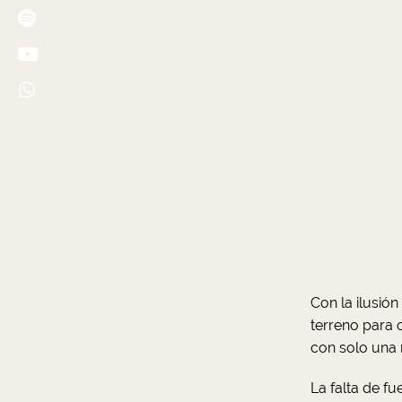
Con la ilusió
terreno para c
con solo una 
La falta de f