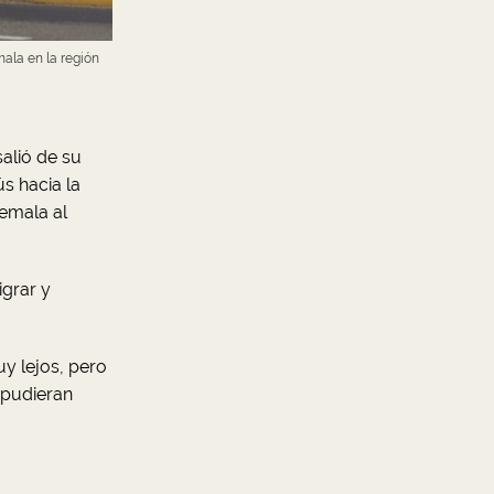
mala en la región
alió de su
ús hacia la
emala al
grar y
uy lejos, pero
 pudieran