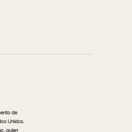
mento de
dos Unidos.
ño, quien