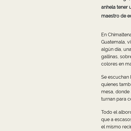
anhela tener 
maestro de ed
En Chimaltena
Guatemala, vi
algún día, un
gallinas, sobr
colores en ma
Se escuchan l
quienes tambi
mesa, donde s
turnan para 
Todo el albor
que a escasos
el mismo reci