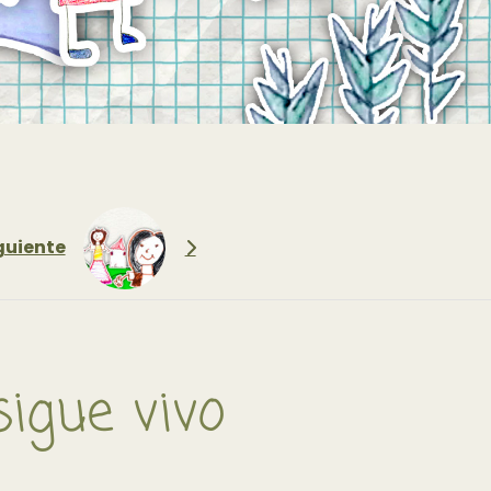
guiente
igue vivo