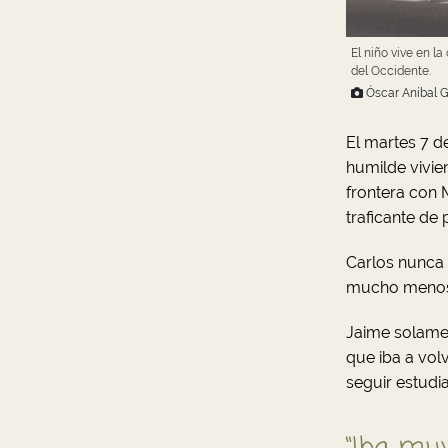
El niño vive en l
del Occidente.
Óscar Aníbal G
El martes 7 d
humilde vivien
frontera con 
traficante de
Carlos nunca
mucho menos 
Jaime solamen
que iba a vol
seguir estudi