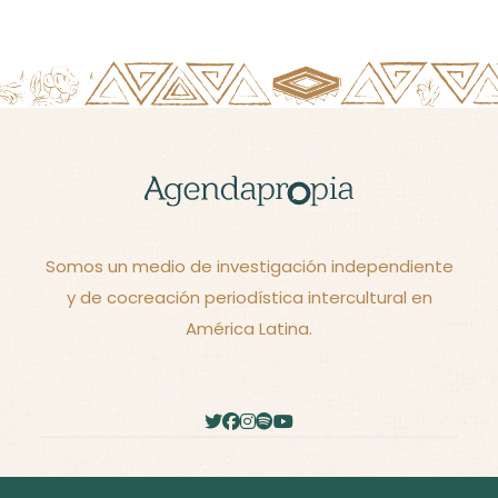
Somos un medio de investigación independiente
y de cocreación periodística intercultural en
América Latina.
2026 - © Derechos reservados -
Términos y